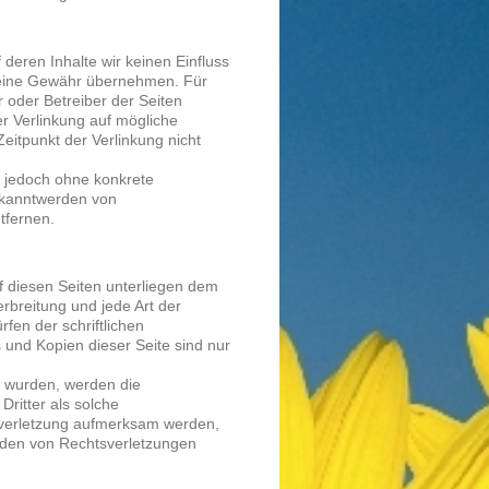
 deren Inhalte wir keinen Einfluss
keine Gewähr übernehmen. Für
er oder Betreiber der Seiten
er Verlinkung auf mögliche
eitpunkt der Verlinkung nicht
st jedoch ohne konkrete
ekanntwerden von
tfernen.
uf diesen Seiten unterliegen dem
erbreitung und jede Art der
en der schriftlichen
 und Kopien dieser Seite sind nur
lt wurden, werden die
Dritter als solche
tsverletzung aufmerksam werden,
rden von Rechtsverletzungen