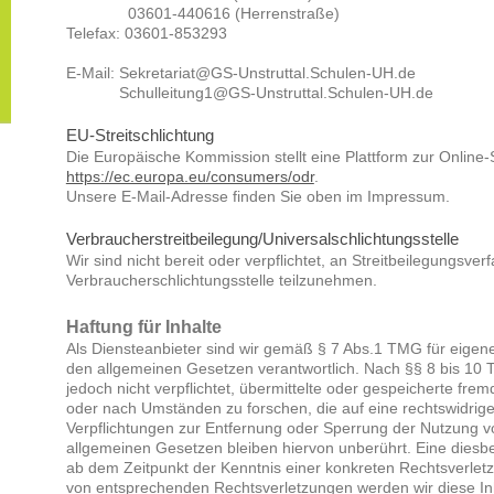
03601-440616 (Herrenstraße)
Telefax: 03601-853293
E-Mail: Sekretariat@GS-Unstruttal.Schulen-UH.de
Schulleitung1@GS-Unstruttal.Schulen-UH.de
EU-Streitschlichtung
Die Europäische Kommission stellt eine Plattform zur Online-S
https://ec.europa.eu/consumers/odr
.
Unsere E-Mail-Adresse finden Sie oben im Impressum.
Verbraucher­streit­beilegung/Universal­schlichtungs­stelle
Wir sind nicht bereit oder verpflichtet, an Streitbeilegungsver
Verbraucherschlichtungsstelle teilzunehmen.
Haftung für Inhalte
Als Diensteanbieter sind wir gemäß § 7 Abs.1 TMG für eigene
den allgemeinen Gesetzen verantwortlich. Nach §§ 8 bis 10 T
jedoch nicht verpflichtet, übermittelte oder gespeicherte fr
oder nach Umständen zu forschen, die auf eine rechtswidrige
Verpflichtungen zur Entfernung oder Sperrung der Nutzung 
allgemeinen Gesetzen bleiben hiervon unberührt. Eine diesbe
ab dem Zeitpunkt der Kenntnis einer konkreten Rechtsverle
von entsprechenden Rechtsverletzungen werden wir diese I